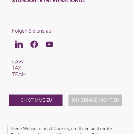
STANDORTE INTERNATIONAL
Folgen Sie uns auf
Linkedin
Facebook
Youtube
LAW
TAX
TEAM
KARRIERE
ÜBER UNS
INTERNATIONAL
NEWS & JUSFUL
ICH STIMME ZU
ICH STIMME NICHT ZU
VERANSTALTUNGEN
KONTAKT
Diese Webseite nutzt Cookies, um Ihnen bestimmte
2026 (C) DIKE SCHINDHELM