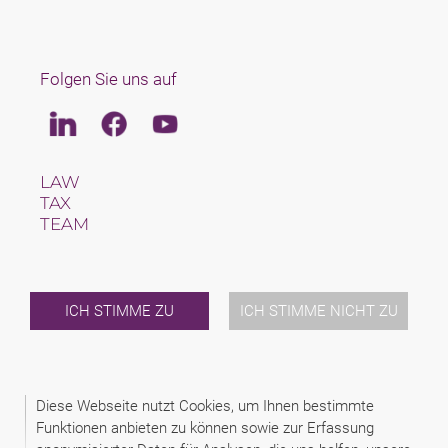
Folgen Sie uns auf
Linkedin
Facebook
Youtube
LAW
TAX
TEAM
KARRIERE
ÜBER UNS
INTERNATIONAL
NEWS & JUSFUL
ICH STIMME ZU
ICH STIMME NICHT ZU
VERANSTALTUNGEN
KONTAKT
Diese Webseite nutzt Cookies, um Ihnen bestimmte
2026 (C) DIKE SCHINDHELM
Funktionen anbieten zu können sowie zur Erfassung
DISCLAIMER