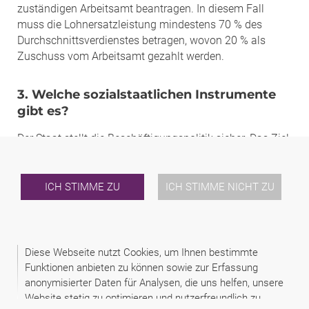
zuständigen Arbeitsamt beantragen. In diesem Fall
muss die Lohnersatzleistung mindestens 70 % des
Durchschnittsverdienstes betragen, wovon 20 % als
Zuschuss vom Arbeitsamt gezahlt werden.
3. Welche sozialstaatlichen Instrumente
gibt es?
Der Staat stellt die Beschäftigungspolitik sicher. Das Ziel
der aktiven Beschäftigungspolitik ist, unter
Berücksichtigung der sozialen Gegebenheiten, ein
möglichst hohes Beschäftigungsniveau zu organisieren.
ICH STIMME ZU
ICH STIMME NICHT ZU
In Rahmen der passiven Beschäftigungspolitik vermittelt
der Staat mittels der Arbeitsämter eine Beschäftigung für
die Arbeitsuchenden entsprechend ihrer Qualifikation
oder bereitet Umschulungsprogramme vor und gewährt
Diese Webseite nutzt Cookies, um Ihnen bestimmte
materielle Unterstützung bei Arbeitslosigkeit und
Funktionen anbieten zu können sowie zur Erfassung
während der Umschulungen.
anonymisierter Daten für Analysen, die uns helfen, unsere
Website stetig zu optimieren und nutzerfreundlich zu