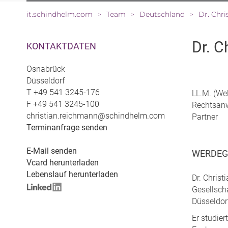
it.schindhelm.com
Team
Deutschland
Dr. Chr
>
>
>
Dr. C
KONTAKTDATEN
Osnabrück
Düsseldorf
T
+49 541 3245-176
LL.M. (Wel
F
+49 541 3245-100
Rechtsan
christian.reichmann@schindhelm.com
Partner
Terminanfrage senden
E-Mail senden
WERDE
Vcard herunterladen
Lebenslauf herunterladen
Dr. Chris
Gesellsch
Düsseldor
Er studie