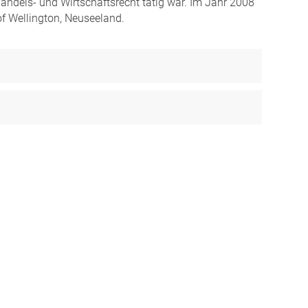
Handels- und Wirtschaftsrecht tätig war. Im Jahr 2008
of Wellington, Neuseeland.