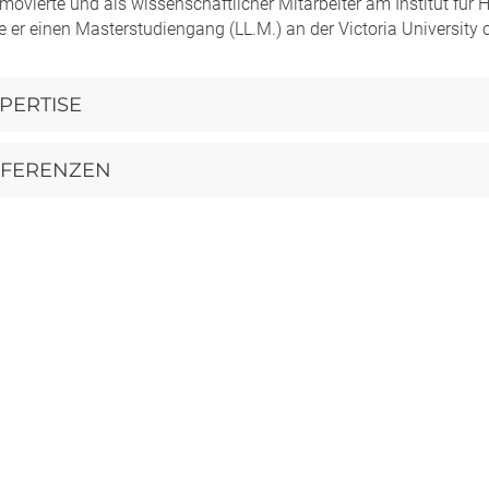
ovierte und als wissenschaftlicher Mitarbeiter am Institut für 
e er einen Masterstudiengang (LL.M.) an der Victoria University 
PERTISE
EFERENZEN